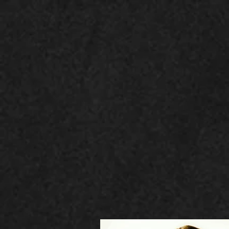
/famili
maternid