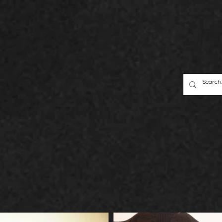
Bio
Portfolio
Productos
Contact
a y
ad